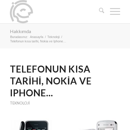
Hakkımda
Buradasınız:
Anasayfa
/
Teknoloji
/
Telefonun kısa tarihi, Nokia ve Iphone…
dedi
TELEFONUN KISA
TARIHI, NOKIA VE
IPHONE…
TEKNOLOJI