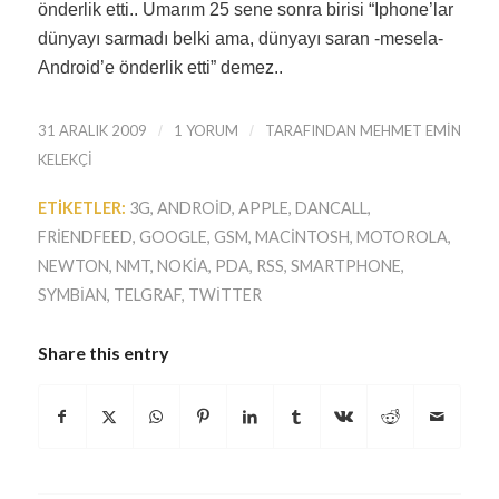
önderlik etti.. Umarım 25 sene sonra birisi “Iphone’lar
dünyayı sarmadı belki ama, dünyayı saran -mesela-
Android’e önderlik etti” demez..
31 ARALIK 2009
/
1 YORUM
/
TARAFINDAN
MEHMET EMIN
KELEKÇI
ETIKETLER:
3G
,
ANDROID
,
APPLE
,
DANCALL
,
FRIENDFEED
,
GOOGLE
,
GSM
,
MACINTOSH
,
MOTOROLA
,
NEWTON
,
NMT
,
NOKIA
,
PDA
,
RSS
,
SMARTPHONE
,
SYMBIAN
,
TELGRAF
,
TWITTER
Share this entry