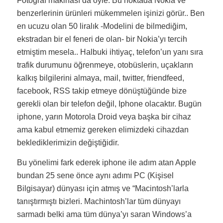
Fotoğraf makinası da öyle. Bu noktada Nokia ve
benzerlerinin ürünleri mükemmelen işinizi görür.. Ben
en ucuzu olan 50 liralık -Modelini de bilmediğim,
ekstradan bir el feneri de olan- bir Nokia’yı tercih
etmiştim mesela.. Halbuki ihtiyaç, telefon’un yanı sıra
trafik durumunu öğrenmeye, otobüslerin, uçakların
kalkış bilgilerini almaya, mail, twitter, friendfeed,
facebook, RSS takip etmeye dönüştüğünde bize
gerekli olan bir telefon değil, Iphone olacaktır. Bugün
iphone, yarın Motorola Droid veya başka bir cihaz
ama kabul etmemiz gereken elimizdeki cihazdan
beklediklerimizin değiştiğidir.
Bu yönelimi fark ederek iphone ile adım atan Apple
bundan 25 sene önce aynı adımı PC (Kişisel
Bilgisayar) dünyası için atmış ve “Macintosh’larla
tanıştırmıştı bizleri. Machintosh’lar tüm dünyayı
sarmadı belki ama tüm dünya’yı saran Windows’a