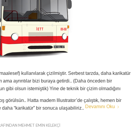
aalesef) kullanılarak çizilmiştir. Serbest tarzda, daha karikatür
 ama ayrıntılar bizi buraya getirdi.. (Daha önceden bir
n gibi olsun istemiştik) Yine de teknik bir çizim olmadığını
hoş görülsün.. Hatta madem Illustrator’de çalıştık, hemen bir
Devamını Oku
 daha “karikatür” bir sonuca ulaşabiliriz..
RAFINDAN
MEHMET EMIN KELEKÇI