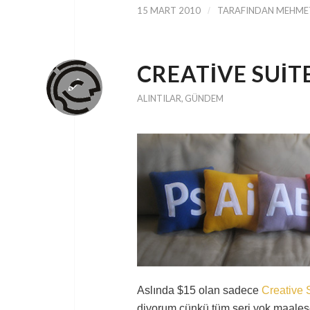
15 MART 2010
/
TARAFINDAN
MEHMET
CREATIVE SUITE
ALINTILAR
,
GÜNDEM
Aslında $15 olan sadece
Creative S
diyorum çünkü tüm seri yok maalese