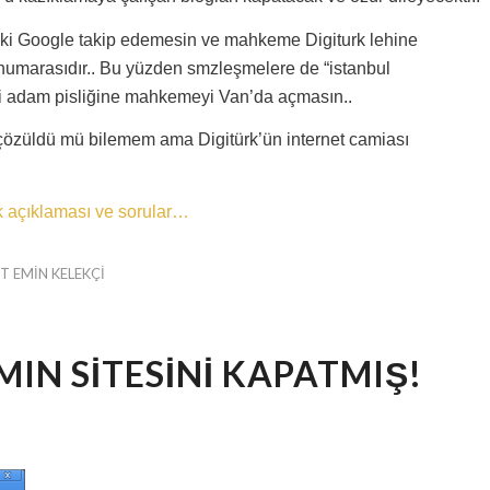
ki Google takip edemesin ve mahkeme Digiturk lehine
 numarasıdır.. Bu yüzden smzleşmelere de “istanbul
r ki adam pisliğine mahkemeyi Van’da açmasın..
çözüldü mü bilemem ama Digitürk’ün internet camiası
rk açıklaması ve sorular…
 EMIN KELEKÇI
IN SITESINI KAPATMIŞ!