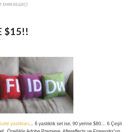
 EMIN KELEKÇI
 $15!!
uite yastıkları
… 6 yastıklık set ise, 90 yerine $80… 6 Çeşit
f.. Özellikle Adobe Premiere, Aftereffects ve Fireworks’un