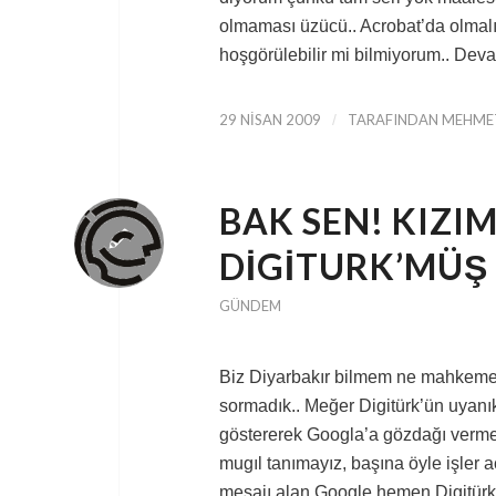
olmaması üzücü.. Acrobat’da olmal
hoşgörülebilir mi bilmiyorum.. Deva
29 NISAN 2009
/
TARAFINDAN
MEHMET
BAK SEN! KIZIM
DIGITURK’MÜŞ 
GÜNDEM
Biz Diyarbakır bilmem ne mahkemesi
sormadık.. Meğer Digitürk’ün uyanık 
göstererek Googla’a gözdağı vermek i
mugıl tanımayız, başına öyle işler a
mesajı alan Google hemen Digitürk’