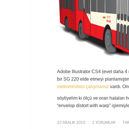
Adobe Illustrator CS4 (evet daha 4 m
bir SG 220 elde etmeyi planlamıştım
metrominibüs çalışmamız
vardı. Onu
söyliyelim ki ölçü ve oran hataları 
“envelop distort with warp” işlemiyle
23 ARALIK 2010
/
2 YORUMLAR
/
TA