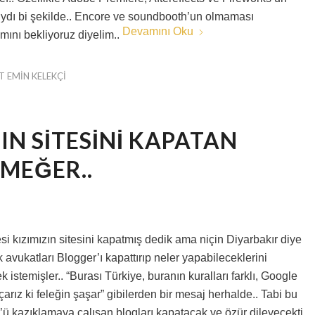
ıydı bi şekilde.. Encore ve soundbooth’un olmaması
Devamını Oku
mını bekliyoruz diyelim..
 EMIN KELEKÇI
IN SITESINI KAPATAN
MEĞER..
 kızımızın sitesini kapatmış dedik ama niçin Diyarbakır diye
avukatları Blogger’ı kapattırıp neler yapabileceklerini
stemişler.. “Burası Türkiye, buranın kuralları farklı, Google
çarız ki feleğin şaşar” gibilerden bir mesaj herhalde.. Tabi bu
ü kazıklamaya çalışan blogları kapatacak ve özür dileyecekti..