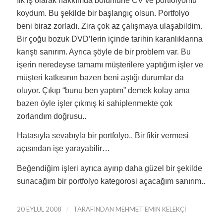
İlk iş olarak hakkımda bölümüne CV ve portfolyomu
koydum. Bu şekilde bir başlangıç olsun. Portfolyo
beni biraz zorladı. Zira çok az çalışmaya ulaşabildim.
Bir çoğu bozuk DVD’lerin içinde tarihin karanlıklarına
karıştı sanırım. Ayrıca şöyle de bir problem var. Bu
işerin neredeyse tamamı müşterilere yaptığım işler ve
müşteri katkısının bazen beni aştığı durumlar da
oluyor. Çıkıp “bunu ben yaptım” demek kolay ama
bazen öyle işler çıkmış ki sahiplenmekte çok
zorlandım doğrusu..
Hatasıyla sevabıyla bir portfolyo.. Bir fikir vermesi
açısından işe yarayabilir…
Beğendiğim işleri ayrıca ayırıp daha güzel bir şekilde
sunacağım bir portfolyo kategorosi açacağım sanırım..
20 EYLÜL 2008
/
TARAFINDAN
MEHMET EMIN KELEKÇI