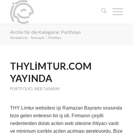
Archiv für die Kategorie: Portfolyo
Buradasınız:
Anasayfa
/
Portfolyo
THYLIMTUR.COM
YAYINDA
PORTFOLYO
,
WEB TASARIM
THY Limtur websitesi işi Ramazan Bayramı sırasında
bize gelen enteresn bir iş idi. Firmanın çeşitli
nedenlerden dolatı acilen web sitesine ihtiyacı vardı
ve minimum içerikle acilen açılması gerekiyordu. Bize