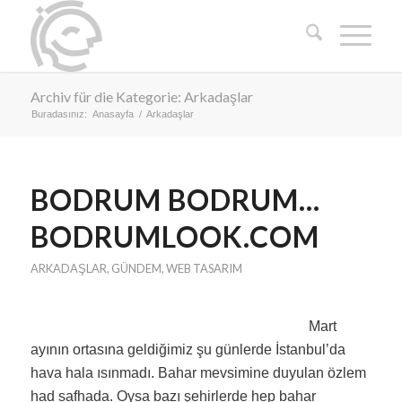
Archiv für die Kategorie: Arkadaşlar
Buradasınız:
Anasayfa
/
Arkadaşlar
BODRUM BODRUM…
BODRUMLOOK.COM
ARKADAŞLAR
,
GÜNDEM
,
WEB TASARIM
Mart
ayının ortasına geldiğimiz şu günlerde İstanbul’da
hava hala ısınmadı. Bahar mevsimine duyulan özlem
had safhada. Oysa bazı şehirlerde hep bahar