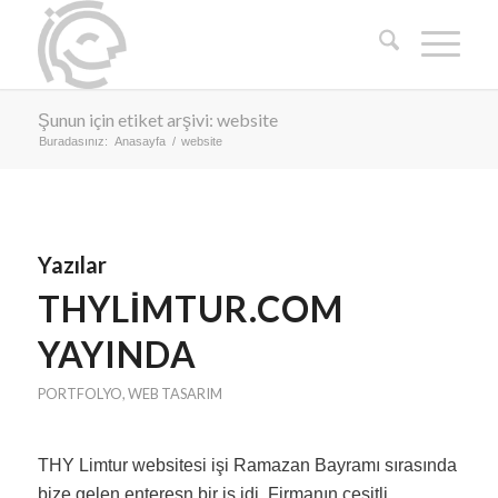
Şunun için etiket arşivi: website
Buradasınız:
Anasayfa
/
website
Yazılar
THYLIMTUR.COM
YAYINDA
PORTFOLYO
,
WEB TASARIM
THY Limtur websitesi işi Ramazan Bayramı sırasında
bize gelen enteresn bir iş idi. Firmanın çeşitli