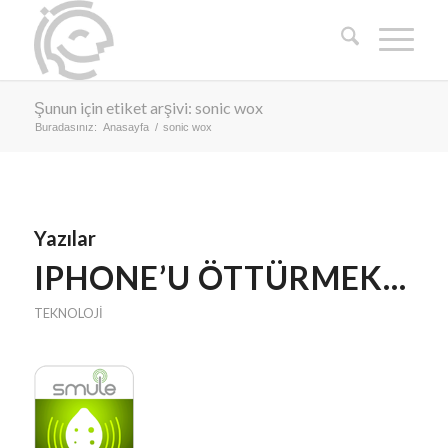
Şunun için etiket arşivi: sonic wox
Buradasınız:
Anasayfa
/
sonic wox
Yazılar
IPHONE’U ÖTTÜRMEK…
TEKNOLOJI