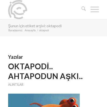
Şunun için etiket arşivi: oktapodi
Buradasınız:
Anasayfa
/
oktapodi
Yazılar
OKTAPODI..
AHTAPODUN AŞKI..
ALINTILAR