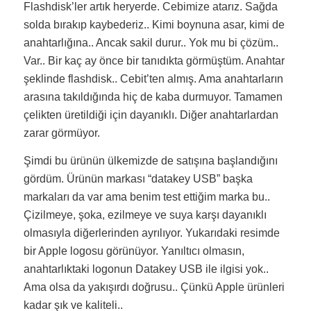
Flashdisk’ler artık heryerde. Cebimize atarız. Sağda
solda bırakıp kaybederiz.. Kimi boynuna asar, kimi de
anahtarlığına.. Ancak sakil durur.. Yok mu bi çözüm..
Var.. Bir kaç ay önce bir tanıdıkta görmüştüm. Anahtar
şeklinde flashdisk.. Cebit’ten almış. Ama anahtarların
arasına takıldığında hiç de kaba durmuyor. Tamamen
çelikten üretildiği için dayanıklı. Diğer anahtarlardan
zarar görmüyor.
Şimdi bu ürünün ülkemizde de satışına başlandığını
gördüm. Ürünün markası “datakey USB” başka
markaları da var ama benim test ettiğim marka bu..
Çizilmeye, şoka, ezilmeye ve suya karşı dayanıklı
olmasıyla diğerlerinden ayrılıyor. Yukarıdaki resimde
bir Apple logosu görünüyor. Yanıltıcı olmasın,
anahtarlıktaki logonun Datakey USB ile ilgisi yok..
Ama olsa da yakışırdı doğrusu.. Çünkü Apple ürünleri
kadar şık ve kaliteli..