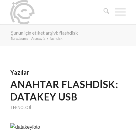
Şunun için etiket arşivi: flashdisk
Buradasınız:
Anasayfa
/
flashdisk
Yazılar
ANAHTAR FLASHDISK:
DATAKEY USB
TEKNOLOJI