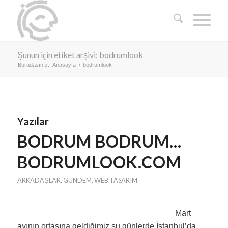
Şunun için etiket arşivi: bodrumlook
Buradasınız:
Anasayfa
/
bodrumlook
Yazılar
BODRUM BODRUM…
BODRUMLOOK.COM
ARKADAŞLAR
,
GÜNDEM
,
WEB TASARIM
Mart
ayının ortasına geldiğimiz şu günlerde İstanbul’da