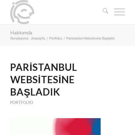
Hakkımda
Buradasınız:
Anasayfa
/
Portfolyo
/
Paristanbul Websitesine Başladık
PARISTANBUL
WEBSITESINE
BAŞLADIK
PORTFOLYO