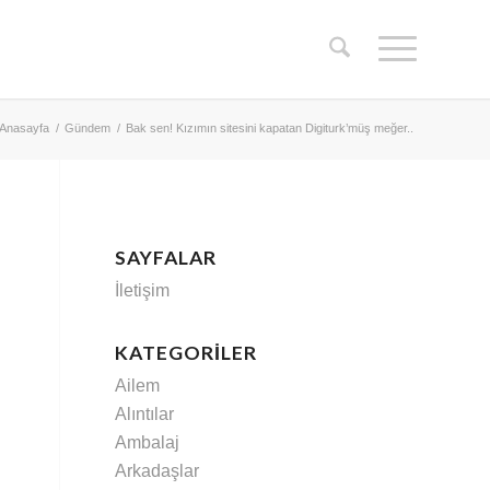
Anasayfa
/
Gündem
/
Bak sen! Kızımın sitesini kapatan Digiturk’müş meğer..
SAYFALAR
İletişim
KATEGORILER
Ailem
Alıntılar
Ambalaj
Arkadaşlar