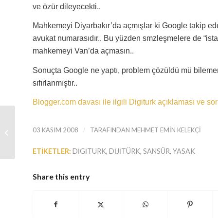
ve özür dileyecekti..
Mahkemeyi Diyarbakır’da açmışlar ki Google takip ed
avukat numarasıdır.. Bu yüzden smzleşmelere de “istanb
mahkemeyi Van’da açmasın..
Sonuçta Google ne yaptı, problem çözüldü mü bilemem 
sıfırlanmıştır..
Blogger.com davası ile ilgili Digiturk açıklaması ve s
03 KASIM 2008
/
TARAFINDAN
MEHMET EMIN KELEKÇI
Mahkeme kızımın sitesini kapatmış!
ETIKETLER:
DIGITURK
,
DIJITÜRK
,
SANSÜR
,
YASAK
Share this entry