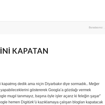
Buradasınız:
SINI KAPATAN
.
i kapatmış dedik ama niçin Diyarbakır diye sormadık.. Meğer
er yapabileceklerini göstererek Googla’a gözdağı vermek
oogle mugıl tanımayız, başına öyle işler açarız ki feleğin şaşar”
Google hemen Digitürk’ü kazıklamaya çalışan blogları kapatacak