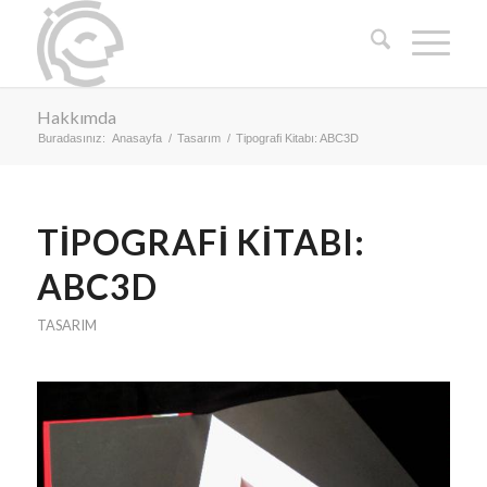
Hakkımda
Buradasınız:
Anasayfa
/
Tasarım
/
Tipografi Kitabı: ABC3D
TIPOGRAFI KITABI:
ABC3D
TASARIM