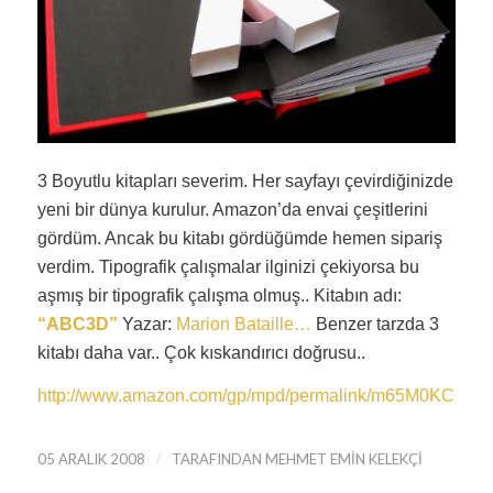
3 Boyutlu kitapları severim. Her sayfayı çevirdiğinizde
yeni bir dünya kurulur. Amazon’da envai çeşitlerini
gördüm. Ancak bu kitabı gördüğümde hemen sipariş
verdim. Tipografik çalışmalar ilginizi çekiyorsa bu
aşmış bir tipografik çalışma olmuş.. Kitabın adı:
“ABC3D”
Yazar:
Marion Bataille…
Benzer tarzda 3
kitabı daha var.. Çok kıskandırıcı doğrusu..
http://www.amazon.com/gp/mpd/permalink/m65M0KCOM
05 ARALIK 2008
/
TARAFINDAN
MEHMET EMIN KELEKÇI