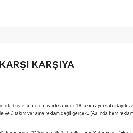
 KARŞI KARŞIYA
irinde böyle bir durum vardı sanırım. 18 takım aynı sahadaydı v
le ve 3 takım var ama reklam değil gerçek.. (Aslında hem rekla
ı kampanya.. “Dünyanın ilk üç taraflı langırt’ı” demişler.. “Hem