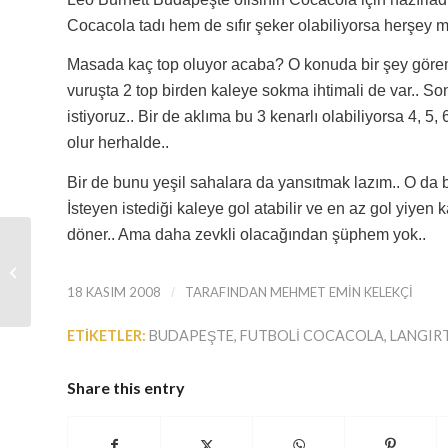
Cocacola tadı hem de sıfır şeker olabiliyorsa herşey 
Masada kaç top oluyor acaba? O konuda bir şey göreme
vuruşta 2 top birden kaleye sokma ihtimali de var.. Sonu
istiyoruz.. Bir de aklıma bu 3 kenarlı olabiliyorsa 4, 5
olur herhalde..
Bir de bunu yeşil sahalara da yansıtmak lazım.. O da b
İsteyen istediği kaleye gol atabilir ve en az gol yiyen k
döner.. Ama daha zevkli olacağından şüphem yok..
Eski Roma Google Earth’de
18 KASIM 2008
/
TARAFINDAN
MEHMET EMIN KELEKÇI
ETIKETLER:
BUDAPEŞTE
,
FUTBOLI COCACOLA
,
LANGIR
Share this entry