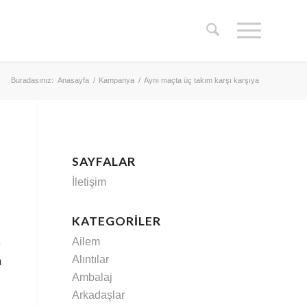
Buradasınız:
Anasayfa
/
Kampanya
/
Aynı maçta üç takım karşı karşıya
SAYFALAR
İletişim
KATEGORILER
Ailem
e
Alıntılar
m
Ambalaj
Arkadaşlar