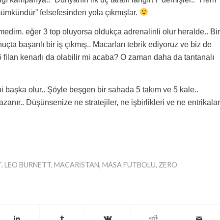
mümkündür” felsefesinden yola çıkmışlar.
dim. eğer 3 top oluyorsa oldukça adrenalinli olur heralde.. Bir
çta başarılı bir iş çıkmış.. Macarları tebrik ediyoruz ve biz de
, 6 filan kenarlı da olabilir mi acaba? O zaman daha da tantanalı
i başka olur.. Şöyle beşgen bir sahada 5 takım ve 5 kale..
azanır.. Düşünsenize ne stratejiler, ne işbirlikleri ve ne entrikalar
T
,
LEO BURNETT
,
MACARISTAN
,
MASA FUTBOLU
,
ZERO